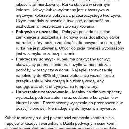
jakości stali nierdzewnej. Rurka stalowa w srebrnym
kolorze. Uchwyt kubka wykonany jest z tworzywa w
mętowym kolorze a pokrywa z przezroczystego tworzywa.
Użyte materiały zapewniają trwałość, odporność na
uszkodzenia i bezpieczeństwo użytkowania.
Pokrywka z uszczelką
- Pokrywa posiada szczelne
zamknięcie z uszczelką silikonową oraz dodatkowy otwór
na rurkę, który można zamknąć silikonowym korkiem, gdy
rurka nie jest używana. Otwór do picia również wyposażony
jest w zamykane zabezpieczenie.
Praktyczny uchwyt
- Kubek ma praktyczny uchwyt
ułatwiający przenoszenie oraz użytkowanie podczas
podróży, w pracy czy w domu. Najlepiej sprawdza się
napełniony do 90% objętości. Zaleca się wcześniejsze
przepłukanie kubka gorącą lub zimną wodą, aby
spotęgować efekt utrzymywania temperatury.
Uniwersalne zastosowanie
- Idealny na zimowe spacery,
wycieczki, podróże autem oraz codzienne korzystanie w
biurze i domu. Przeznaczony wyłącznie do przenoszenia w
pozycji pionowej. Nie nadaje się do mycia w zmywarce.
Kubek termiczny o dużej pojemności zapewnia komfort picia
napojów w każdych warunkach. Dzięki podwójnym ściankom i
solidnej konstrukcji utrzymuje temperaturę przez wiele godzin.