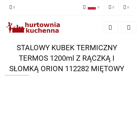
Polski
PLN
Zaloguj się
English
Zarejestruj się
EUR
Dodaj zgłoszenie
STALOWY KUBEK TERMICZNY
Zgody cookies
TERMOS 1200ml Z RĄCZKĄ I
SŁOMKĄ ORION 112282 MIĘTOWY