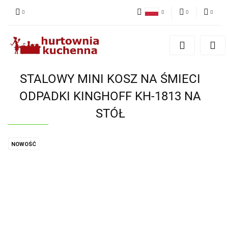
Polski
PLN
Zaloguj się
English
Zarejestruj się
EUR
Dodaj zgłoszenie
STALOWY MINI KOSZ NA ŚMIECI
Zgody cookies
ODPADKI KINGHOFF KH-1813 NA
STÓŁ
NOWOŚĆ