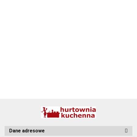
ALPENBURG
BBQ
Dane adresowe