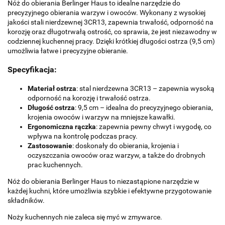
Nóż do obierania Berlinger Haus to idealne narzędzie do
precyzyjnego obierania warzyw i owoców. Wykonany z wysokiej
jakości stali nierdzewnej 3CR13, zapewnia trwałość, odporność na
korozję oraz długotrwałą ostrość, co sprawia, że jest niezawodny w
codziennej kuchennej pracy. Dzięki krótkiej długości ostrza (9,5 cm)
umożliwia łatwe i precyzyjne obieranie.
Specyfikacja:
Materiał ostrza
: stal nierdzewna 3CR13 – zapewnia wysoką
odporność na korozję i trwałość ostrza.
Długość ostrza
: 9,5 cm – idealna do precyzyjnego obierania,
krojenia owoców i warzyw na mniejsze kawałki.
Ergonomiczna rączka
: zapewnia pewny chwyt i wygodę, co
wpływa na kontrolę podczas pracy.
Zastosowanie
: doskonały do obierania, krojenia i
oczyszczania owoców oraz warzyw, a także do drobnych
prac kuchennych.
Nóż do obierania Berlinger Haus to niezastąpione narzędzie w
każdej kuchni, które umożliwia szybkie i efektywne przygotowanie
składników.
Noży kuchennych nie zaleca się myć w zmywarce.