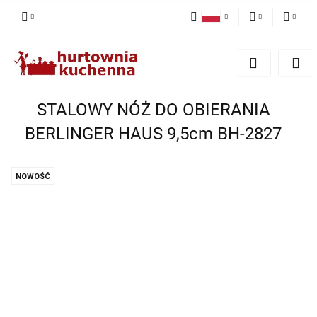
Polski
PLN
Zaloguj się
English
Zarejestruj się
EUR
Dodaj zgłoszenie
STALOWY NÓŻ DO OBIERANIA
Zgody cookies
BERLINGER HAUS 9,5cm BH-2827
NOWOŚĆ