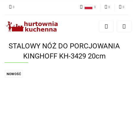
Polski
PLN
Zaloguj się
English
Zarejestruj się
EUR
Dodaj zgłoszenie
STALOWY NÓŻ DO PORCJOWANIA
Zgody cookies
KINGHOFF KH-3429 20cm
NOWOŚĆ