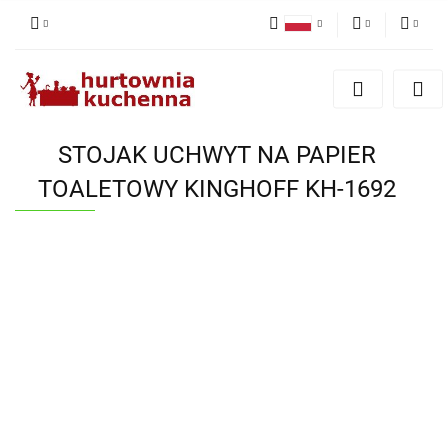
Polski
PLN
Zaloguj się
English
Zarejestruj się
EUR
Dodaj zgłoszenie
STOJAK UCHWYT NA PAPIER
Zgody cookies
TOALETOWY KINGHOFF KH-1692