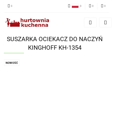
Polski
PLN
Zaloguj się
English
Zarejestruj się
EUR
Dodaj zgłoszenie
SUSZARKA OCIEKACZ DO NACZYŃ
Zgody cookies
KINGHOFF KH-1354
NOWOŚĆ