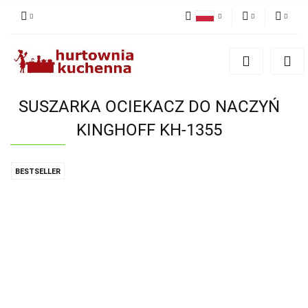
Polski
PLN
Zaloguj się
English
Zarejestruj się
EUR
Dodaj zgłoszenie
SUSZARKA OCIEKACZ DO NACZYŃ
Zgody cookies
KINGHOFF KH-1355
BESTSELLER