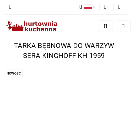
Polski
PLN
Zaloguj się
English
Zarejestruj się
EUR
Dodaj zgłoszenie
TARKA BĘBNOWA DO WARZYW
Zgody cookies
SERA KINGHOFF KH-1959
NOWOŚĆ