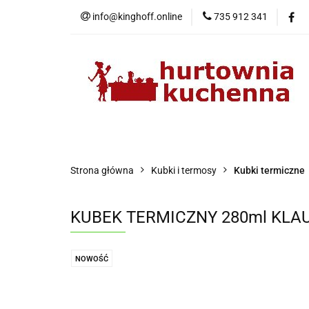
info@kinghoff.online
735 912 341
Kategorie
Kategorie
Nowości
Bestsellery
P
Strona główna
Kubki i termosy
Kubki termiczne
KUBEK TERMICZNY 280ml KLA
NOWOŚĆ