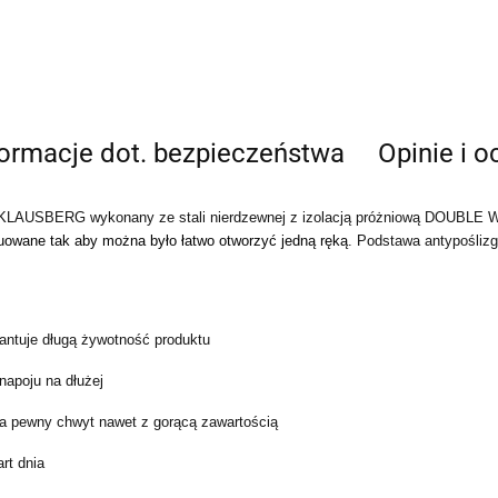
formacje dot. bezpieczeństwa
Opinie i o
my KLAUSBERG wykonany ze stali nierdzewnej z izolacją próżniową DOUBLE 
uowane tak aby można było łatwo otworzyć jedną ręką
. Podstawa antypośliz
antuje długą żywotność produktu
napoju na dłużej
a pewny chwyt nawet z gorącą zawartością
rt dnia