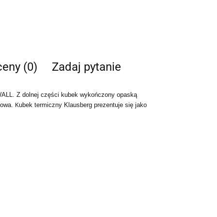
ceny (0)
Zadaj pytanie
WALL. Z dolnej części kubek wykończony opaską
gowa.
ubek termiczny Klausberg prezentuje się jako
K