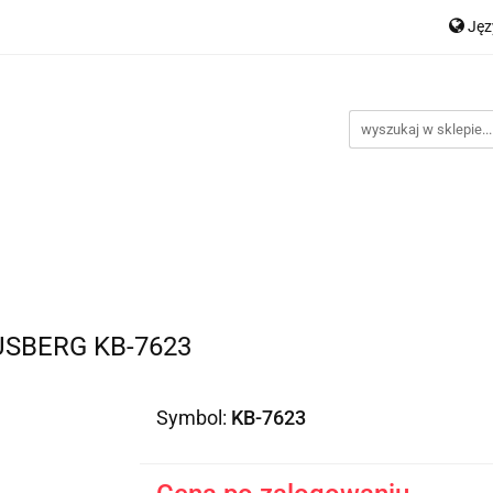
Ję
Nowości
Bestsellery
Promocje
Kontakt
Inst
P
En
romocje
Kontakt
Instrukcje
USBERG KB-7623
Symbol:
KB-7623