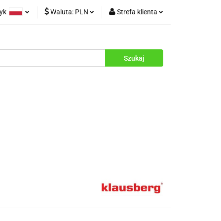
zyk
Waluta:
PLN
Strefa klienta
rukcje
olski
PLN
Zaloguj się
glish
EUR
Zarejestruj się
Dodaj zgłoszenie
Zgody cookies