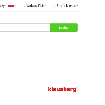
ęzyk
Waluta:
PLN
Strefa klienta
rukcje
Polski
PLN
Zaloguj się
English
EUR
Zarejestruj się
Dodaj zgłoszenie
Zgody cookies