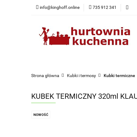
info@kinghoff.online
735 912 341
Kategorie
Kategorie
Nowości
Bestsellery
Pr
Strona główna
Kubki i termosy
Kubki termiczne
KUBEK TERMICZNY 320ml KLA
NOWOŚĆ