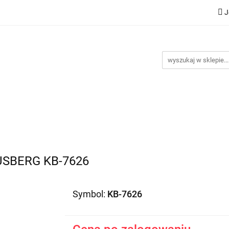
J
Nowości
Bestsellery
Promocje
Kontakt
Inst
omocje
Kontakt
Instrukcje
USBERG KB-7626
Symbol:
KB-7626