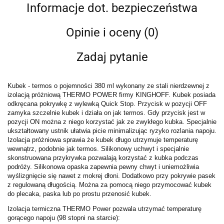
Informacje dot. bezpieczeństwa
Opinie i oceny (0)
Zadaj pytanie
Kubek - termos o pojemności 380 ml wykonany ze stali nierdzewnej z
izolacją próżniową THERMO POWER firmy KINGHOFF. Kubek posiada
odkręcana pokrywkę z wylewką Quick Stop. Przycisk w pozycji OFF
zamyka szczelnie kubek i działa on jak termos. Gdy przycisk jest w
pozycji ON można z niego korzystać jak ze zwykłego kubka. Specjalnie
ukształtowany ustnik ułatwia picie minimalizując ryzyko rozlania napoju.
Izolacja próżniowa sprawia że kubek długo utrzymuje temperaturę
wewnątrz, podobnie jak termos. Silikonowy uchwyt i specjalnie
skonstruowana przykrywka pozwalają korzystać z kubka podczas
podróży. Silikonowa opaska zapewnia pewny chwyt i uniemożliwia
wyślizgnięcie się nawet z mokrej dłoni. Dodatkowo przy pokrywie pasek
z regulowaną długością. Można za pomocą niego przymocować kubek
do plecaka, paska lub po prostu przenosić kubek.
Izolacja termiczna THERMO Power pozwala utrzymać temperaturę
gorącego napoju (98 stopni na starcie):