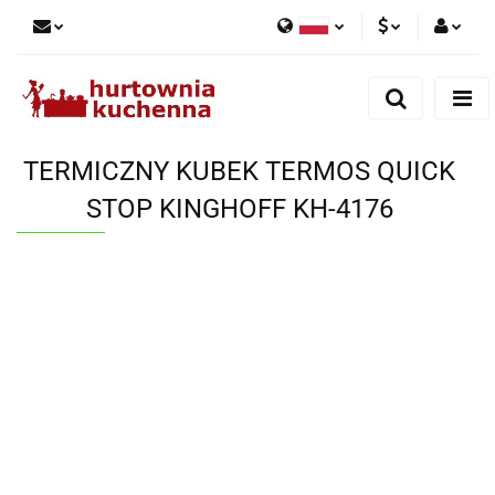
Polski
PLN
Zaloguj się
English
Zarejestruj się
EUR
Dodaj zgłoszenie
TERMICZNY KUBEK TERMOS QUICK
Zgody cookies
STOP KINGHOFF KH-4176