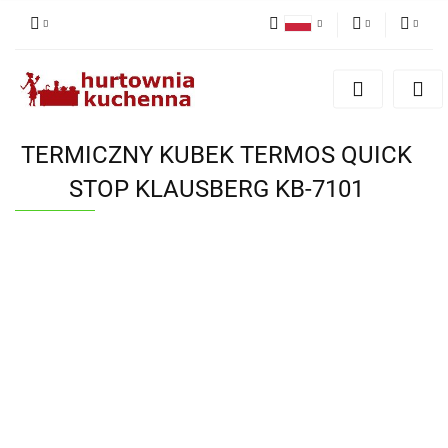
Polski
PLN
Zaloguj się
English
Zarejestruj się
EUR
Dodaj zgłoszenie
TERMICZNY KUBEK TERMOS QUICK
Zgody cookies
STOP KLAUSBERG KB-7101