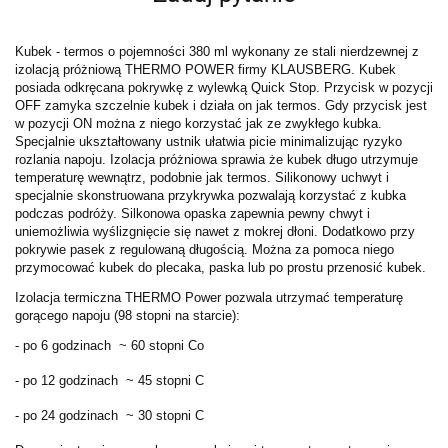
Kubek - termos o pojemności 380 ml wykonany ze stali nierdzewnej z
izolacją próżniową THERMO POWER firmy KLAUSBERG. Kubek
posiada odkręcana pokrywkę z wylewką Quick Stop. Przycisk w pozycji
OFF zamyka szczelnie kubek i działa on jak termos. Gdy przycisk jest
w pozycji ON można z niego korzystać jak ze zwykłego kubka.
Specjalnie ukształtowany ustnik ułatwia picie minimalizując ryzyko
rozlania napoju. Izolacja próżniowa sprawia że kubek długo utrzymuje
temperaturę wewnątrz, podobnie jak termos. Silikonowy uchwyt i
specjalnie skonstruowana przykrywka pozwalają korzystać z kubka
podczas podróży. Silkonowa opaska zapewnia pewny chwyt i
uniemożliwia wyślizgnięcie się nawet z mokrej dłoni. Dodatkowo przy
pokrywie pasek z regulowaną długością. Można za pomoca niego
przymocować kubek do plecaka, paska lub po prostu przenosić kubek.
Izolacja termiczna THERMO Power pozwala utrzymać temperaturę
gorącego napoju (98 stopni na starcie):
- po 6 godzinach ~ 60 stopni Co
- po 12 godzinach ~ 45 stopni C
- po 24 godzinach ~ 30 stopni C