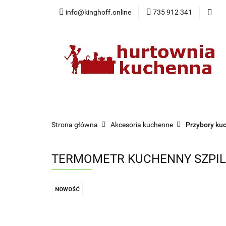
info@kinghoff.online
735 912 341
Kategorie
Kategorie
Nowości
Bestsellery
Pr
Strona główna
Akcesoria kuchenne
Przybory ku
TERMOMETR KUCHENNY SZPIL
NOWOŚĆ