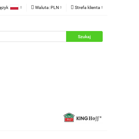
ęzyk
Waluta:
PLN
Strefa klienta
rukcje
Polski
PLN
Zaloguj się
English
EUR
Zarejestruj się
Dodaj zgłoszenie
Zgody cookies