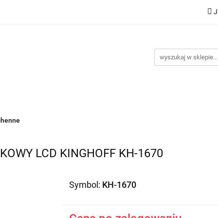
J
Nowości
Bestsellery
Promocje
Kontakt
Inst
omocje
Kontakt
Instrukcje
chenne
KOWY LCD KINGHOFF KH-1670
Symbol:
KH-1670