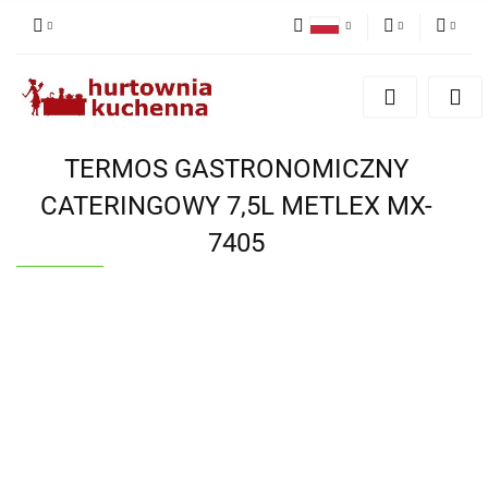
Polski
PLN
Zaloguj się
English
Zarejestruj się
EUR
Dodaj zgłoszenie
TERMOS GASTRONOMICZNY
Zgody cookies
CATERINGOWY 7,5L METLEX MX-
7405