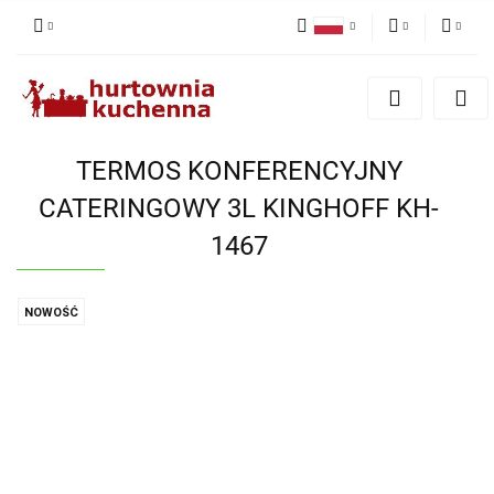
Polski
PLN
Zaloguj się
English
Zarejestruj się
EUR
Dodaj zgłoszenie
TERMOS KONFERENCYJNY
Zgody cookies
CATERINGOWY 3L KINGHOFF KH-
1467
NOWOŚĆ