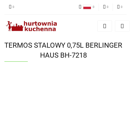
Polski
PLN
Zaloguj się
English
Zarejestruj się
EUR
Dodaj zgłoszenie
TERMOS STALOWY 0,75L BERLINGER
Zgody cookies
HAUS BH-7218