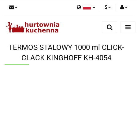
Polski
PLN
Zaloguj się
English
Zarejestruj się
EUR
Dodaj zgłoszenie
TERMOS STALOWY 1000 ml CLICK-
Zgody cookies
CLACK KINGHOFF KH-4054