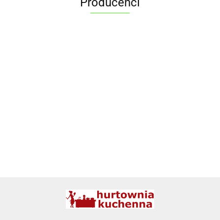
Producenci
ALPENBURG
BBQ