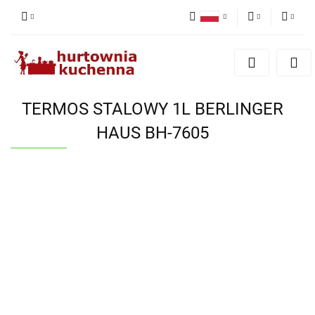
Polski
PLN
Zaloguj się
English
Zarejestruj się
EUR
Dodaj zgłoszenie
TERMOS STALOWY 1L BERLINGER
Zgody cookies
HAUS BH-7605