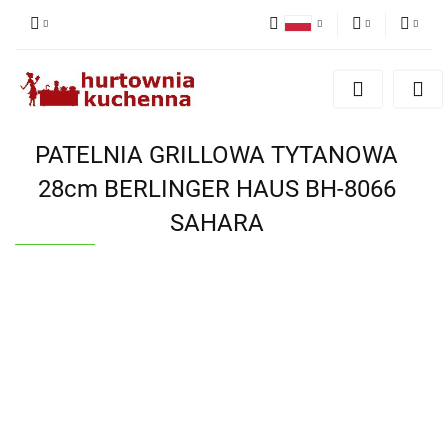
Polski
PLN
Zaloguj się
English
Zarejestruj się
EUR
Dodaj zgłoszenie
PATELNIA GRILLOWA TYTANOWA
Zgody cookies
28cm BERLINGER HAUS BH-8066
SAHARA