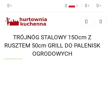
Polski
PLN
Zaloguj się
English
Zarejestruj się
EUR
Dodaj zgłoszenie
TRÓJNÓG STALOWY 15Ocm Z
Zgody cookies
RUSZTEM 50cm GRILL DO PALENISK
OGRODOWYCH