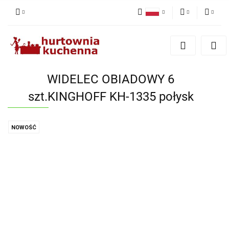
Polski
PLN
Zaloguj się
English
Zarejestruj się
EUR
Dodaj zgłoszenie
WIDELEC OBIADOWY 6
Zgody cookies
szt.KINGHOFF KH-1335 połysk
NOWOŚĆ