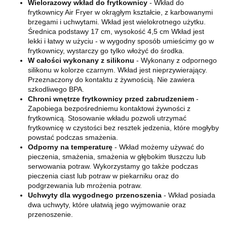
Wielorazowy wkład do frytkownicy
- Wkład do
frytkownicy Air Fryer w okrągłym kształcie, z karbowanymi
brzegami i uchwytami. Wkład jest wielokrotnego użytku.
Średnica podstawy 17 cm, wysokość 4,5 cm Wkład jest
lekki i łatwy w użyciu - w wygodny sposób umieścimy go w
frytkownicy, wystarczy go tylko włożyć do środka.
W całości wykonany z silikonu
- Wykonany z odpornego
silikonu w kolorze czarnym. Wkład jest nieprzywierający.
Przeznaczony do kontaktu z żywnością. Nie zawiera
szkodliwego BPA.
Chroni wnętrze frytkownicy przed zabrudzeniem
-
Zapobiega bezpośredniemu kontaktowi żywności z
frytkownicą. Stosowanie wkładu pozwoli utrzymać
frytkownicę w czystości bez resztek jedzenia, które mogłyby
powstać podczas smażenia.
Odporny na temperaturę
- Wkład możemy używać do
pieczenia, smażenia, smażenia w głębokim tłuszczu lub
serwowania potraw. Wykorzystamy go także podczas
pieczenia ciast lub potraw w piekarniku oraz do
podgrzewania lub mrożenia potraw.
Uchwyty dla wygodnego przenoszenia
- Wkład posiada
dwa uchwyty, które ułatwią jego wyjmowanie oraz
przenoszenie.