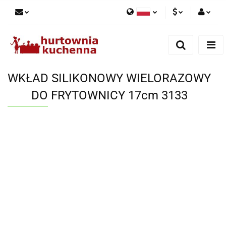
Polski
PLN
Zaloguj się
English
Zarejestruj się
EUR
Dodaj zgłoszenie
WKŁAD SILIKONOWY WIELORAZOWY
Zgody cookies
DO FRYTOWNICY 17cm 3133