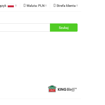
ęzyk
Waluta:
PLN
Strefa klienta
rukcje
Polski
PLN
Zaloguj się
English
EUR
Zarejestruj się
Dodaj zgłoszenie
Zgody cookies