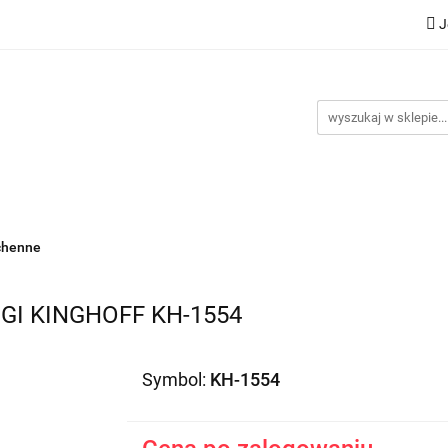
J
Nowości
Bestsellery
Promocje
Kontakt
Inst
omocje
Kontakt
Instrukcje
chenne
GI KINGHOFF KH-1554
Symbol:
KH-1554