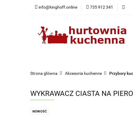
info@kinghoff.online
735 912 341
Kategorie
Kategorie
Nowości
Bestsellery
Pr
Strona główna
Akcesoria kuchenne
Przybory ku
WYKRAWACZ CIASTA NA PIERO
NOWOŚĆ