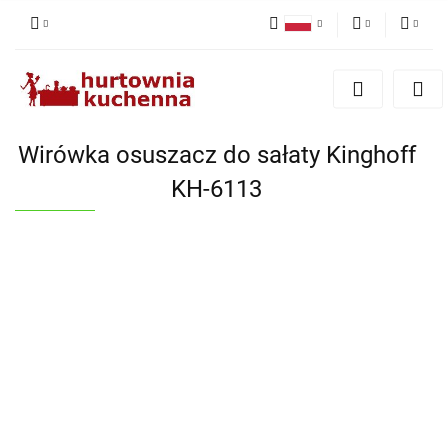
Polski
PLN
Zaloguj się
English
Zarejestruj się
EUR
Dodaj zgłoszenie
Wirówka osuszacz do sałaty Kinghoff
Zgody cookies
KH-6113