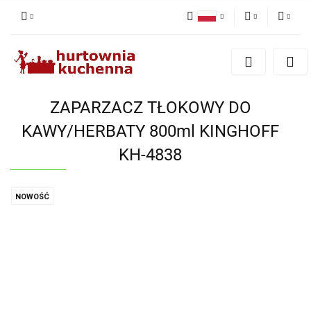
Polski
PLN
Zaloguj się
English
Zarejestruj się
EUR
Dodaj zgłoszenie
ZAPARZACZ TŁOKOWY DO
Zgody cookies
KAWY/HERBATY 800ml KINGHOFF
KH-4838
NOWOŚĆ