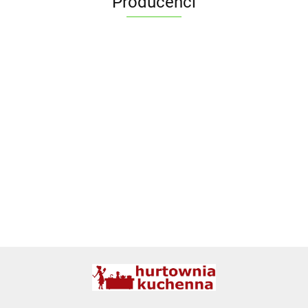
Producenci
ALPENBURG
BBQ