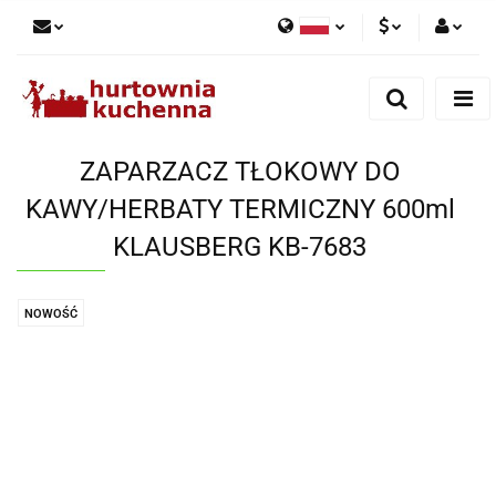
Polski
PLN
Zaloguj się
English
Zarejestruj się
EUR
Dodaj zgłoszenie
ZAPARZACZ TŁOKOWY DO
Zgody cookies
KAWY/HERBATY TERMICZNY 600ml
KLAUSBERG KB-7683
NOWOŚĆ