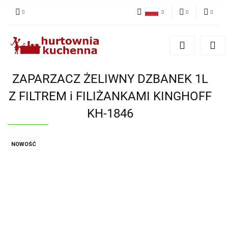
Polski
PLN
Zaloguj się
English
Zarejestruj się
EUR
Dodaj zgłoszenie
ZAPARZACZ ŻELIWNY DZBANEK 1L
Zgody cookies
Z FILTREM i FILIŻANKAMI KINGHOFF
KH-1846
NOWOŚĆ