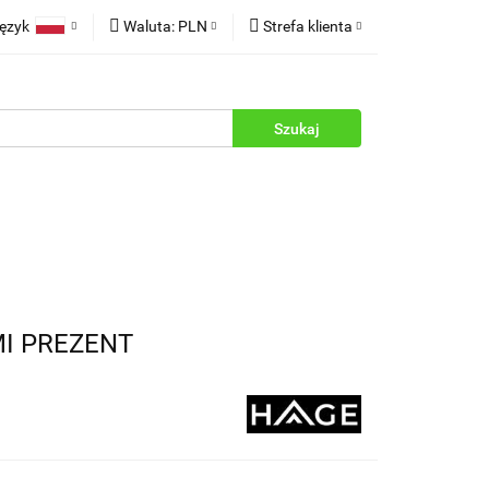
ęzyk
Waluta:
PLN
Strefa klienta
rukcje
Polski
PLN
Zaloguj się
English
EUR
Zarejestruj się
Dodaj zgłoszenie
Zgody cookies
MI PREZENT