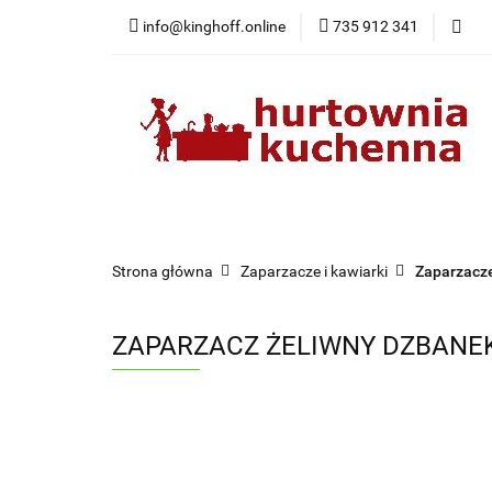
info@kinghoff.online
735 912 341
Kategorie
Kategorie
Nowości
Bestsellery
Pr
Strona główna
Zaparzacze i kawiarki
Zaparzacze
ZAPARZACZ ŻELIWNY DZBANEK 