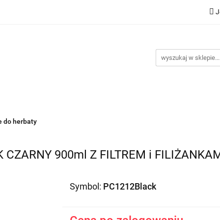
J
Nowości
Bestsellery
Promocje
Kontakt
Inst
omocje
Kontakt
Instrukcje
 do herbaty
CZARNY 900ml Z FILTREM i FILIŻANKA
Symbol:
PC1212Black