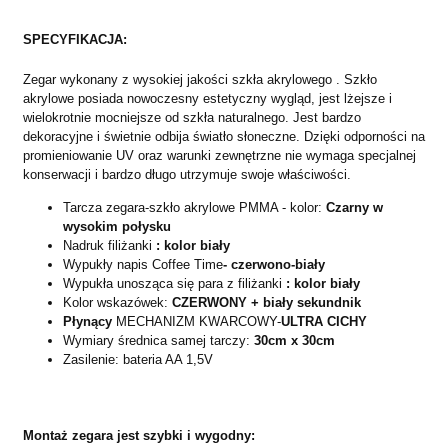
SPECYFIKACJA:
Zegar wykonany z wysokiej jakości szkła akrylowego . Szkło
akrylowe posiada nowoczesny estetyczny wygląd, jest lżejsze i
wielokrotnie mocniejsze od szkła naturalnego. Jest bardzo
dekoracyjne i świetnie odbija światło słoneczne. Dzięki odporności na
promieniowanie UV oraz warunki zewnętrzne nie wymaga specjalnej
konserwacji i bardzo długo utrzymuje swoje właściwości.
Tarcza zegara-szkło akrylowe PMMA - kolor:
Czarny w
wysokim połysku
Nadruk filiżanki
: kolor biały
Wypukły napis Coffee Time
- czerwono-biały
Wypukła unosząca się para z filiżanki
: kolor biały
Kolor wskazówek:
CZERWONY + biały sekundnik
Płynący
MECHANIZM KWARCOWY-
ULTRA CICHY
Wymiary średnica samej tarczy:
30cm x 30cm
Zasilenie: bateria AA 1,5V
Montaż zegara jest szybki i wygodny: