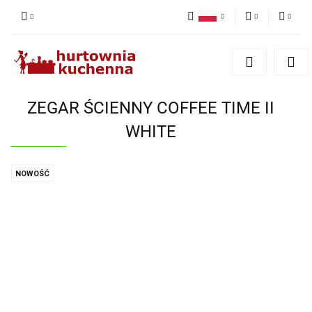
Polski
PLN
Zaloguj się
English
Zarejestruj się
EUR
Dodaj zgłoszenie
ZEGAR ŚCIENNY COFFEE TIME II
Zgody cookies
WHITE
NOWOŚĆ