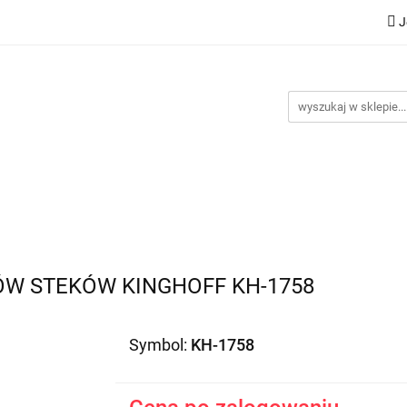
J
Nowości
Bestsellery
Promocje
Kontakt
Inst
omocje
Kontakt
Instrukcje
W STEKÓW KINGHOFF KH-1758
Symbol:
KH-1758