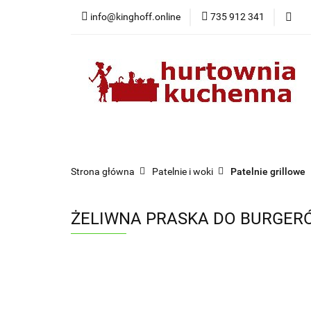
info@kinghoff.online
735 912 341
Kategorie
Kategorie
Nowości
Bestsellery
Pr
Strona główna
Patelnie i woki
Patelnie grillowe
ŻELIWNA PRASKA DO BURGERÓ