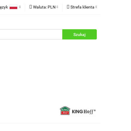
ęzyk
Waluta:
PLN
Strefa klienta
rukcje
Polski
PLN
Zaloguj się
English
EUR
Zarejestruj się
Dodaj zgłoszenie
Zgody cookies