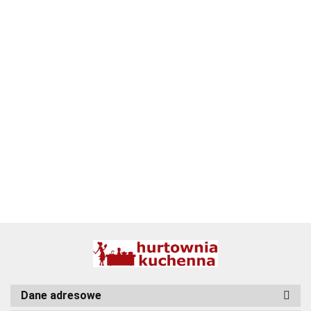
ALPENBURG
BBQ
Dane adresowe