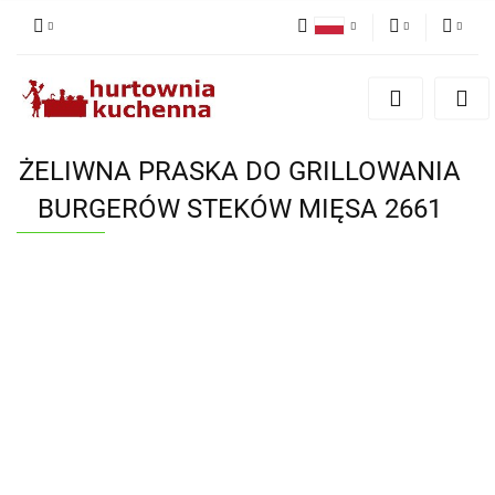
Polski
PLN
Zaloguj się
English
Zarejestruj się
EUR
Dodaj zgłoszenie
ŻELIWNA PRASKA DO GRILLOWANIA
Zgody cookies
BURGERÓW STEKÓW MIĘSA 2661