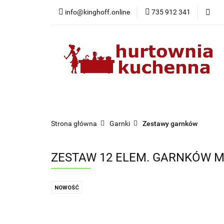
info@kinghoff.online
735 912 341
Kategorie
Kategorie
Nowości
Bestsellery
Pr
Strona główna
Garnki
Zestawy garnków
ZESTAW 12 ELEM. GARNKÓW 
NOWOŚĆ