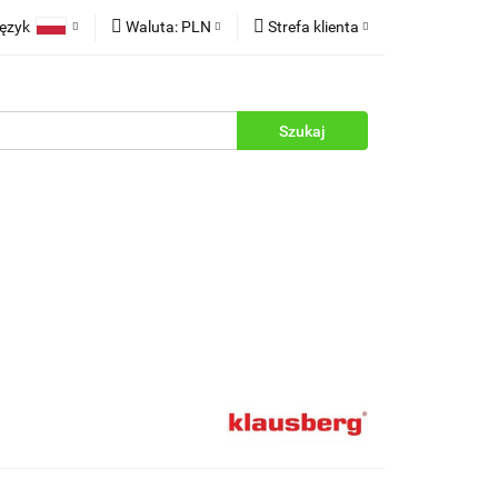
ęzyk
Waluta:
PLN
Strefa klienta
rukcje
Polski
PLN
Zaloguj się
English
EUR
Zarejestruj się
Dodaj zgłoszenie
Zgody cookies