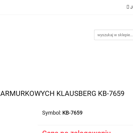
J
Nowości
Bestsellery
Promocje
Kontakt
Inst
omocje
Kontakt
Instrukcje
MARMURKOWYCH KLAUSBERG KB-7659
Symbol:
KB-7659