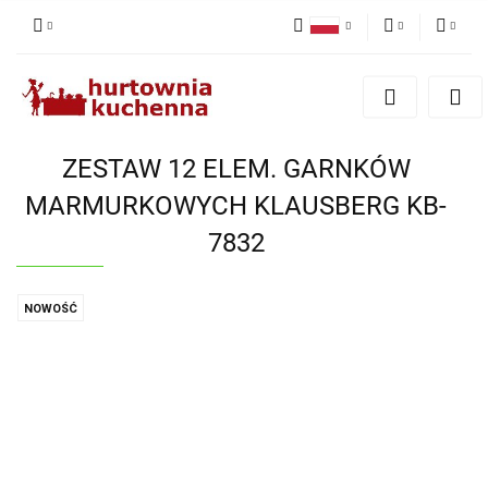
Polski
PLN
Zaloguj się
English
Zarejestruj się
EUR
Dodaj zgłoszenie
ZESTAW 12 ELEM. GARNKÓW
Zgody cookies
MARMURKOWYCH KLAUSBERG KB-
7832
NOWOŚĆ