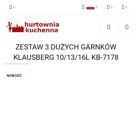
Polski
PLN
Zaloguj się
English
Zarejestruj się
EUR
Dodaj zgłoszenie
ZESTAW 3 DUŻYCH GARNKÓW
Zgody cookies
KLAUSBERG 10/13/16L KB-7178
NOWOŚĆ