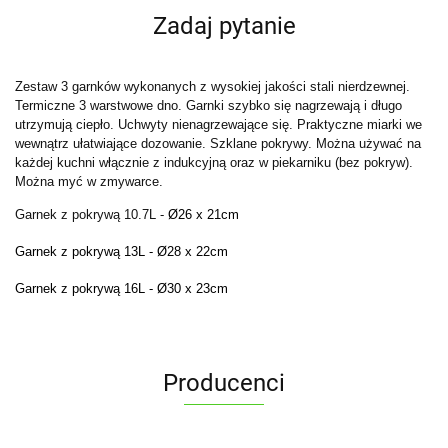
Zadaj pytanie
Zestaw 3 garnków wykonanych z wysokiej jakości stali nierdzewnej.
Termiczne 3 warstwowe dno. Garnki szybko się nagrzewają i długo
utrzymują ciepło. Uchwyty nienagrzewające się. Praktyczne miarki we
wewnątrz ułatwiające dozowanie. Szklane pokrywy. Można używać na
każdej kuchni włącznie z indukcyjną oraz w piekarniku (bez pokryw).
Można myć w zmywarce.
Garnek z pokrywą 10.7L -
Ø
26 x 21cm
Garnek z pokrywą 13L -
Ø
28 x 22cm
Garnek z pokrywą 16L -
Ø30
x 23cm
Producenci