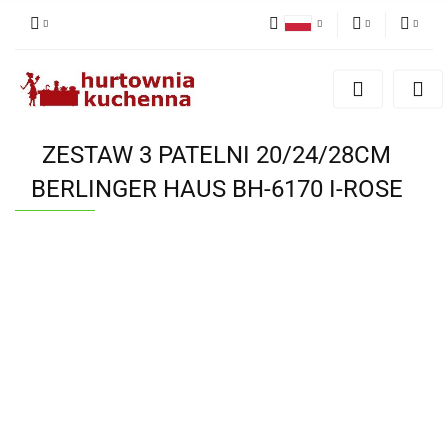
Polski
PLN
Zaloguj się
English
Zarejestruj się
EUR
Dodaj zgłoszenie
ZESTAW 3 PATELNI 20/24/28CM
Zgody cookies
BERLINGER HAUS BH-6170 I-ROSE