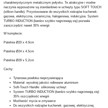
charakterystycznym metalicznym połysku. Te atrakcyjne i modne
naczynia wyposażone są standardowo w uchwyty typu SOFT TOUCH
(silikon handle). Przystosowane do wszystkich rodzajów kuchenek:
gazowa, elektryczna, ceramiczna, halogenowa, indukcyjna. System
TURBO INDUCTION (bardzo szybko nagrzewają się) pozwala
zaoszczędzić nawet 35% energii.
W komplecie:
Patelnia Ø20 x 4.0cm
Patelnia Ø24 x 4.5cm
Patelnia Ø28 x 5.2cm
Cechy:
Tytanowa powłoka nieprzywierająca
Materiał: wysokiej jakości odlewane aluminium
Soft-Touch Handle: silikonowy uchwyt
System­ TU­RB­O­ I­NDU­CTI­O­N (b­ardz­o­ sz­yb­k­o­ nagrz­ewają si­ę)
35% o­sz­cz­ędno­ść enegri­i­
Możliwość mycia w zmywarce
Do wszystkich rodzajów kuchenek: gazowej, elektrycznej,