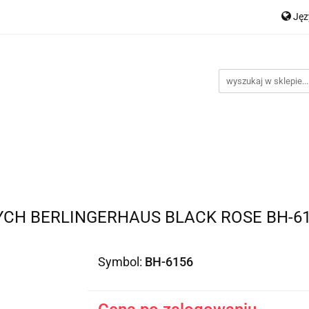
Ję
Nowości
Bestsellery
Promocje
Kontakt
Inst
P
En
romocje
Kontakt
Instrukcje
YCH BERLINGERHAUS BLACK ROSE BH-6
Symbol:
BH-6156