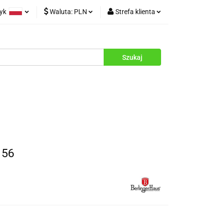
zyk
Waluta:
PLN
Strefa klienta
rukcje
olski
PLN
Zaloguj się
glish
EUR
Zarejestruj się
Dodaj zgłoszenie
Zgody cookies
156