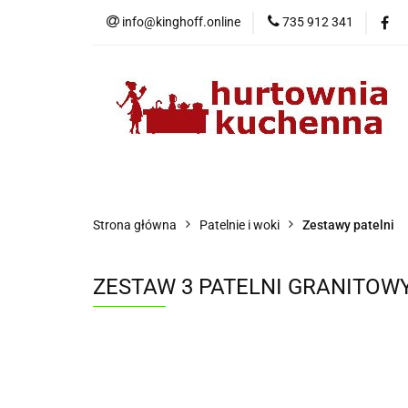
info@kinghoff.online
735 912 341
Kategorie
Kategorie
Nowości
Bestsellery
P
Strona główna
Patelnie i woki
Zestawy patelni
ZESTAW 3 PATELNI GRANITOW