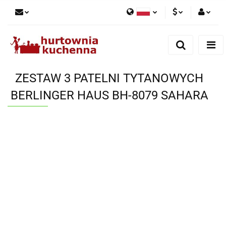
Polski
PLN
Zaloguj się
English
Zarejestruj się
EUR
Dodaj zgłoszenie
ZESTAW 3 PATELNI TYTANOWYCH
Zgody cookies
BERLINGER HAUS BH-8079 SAHARA