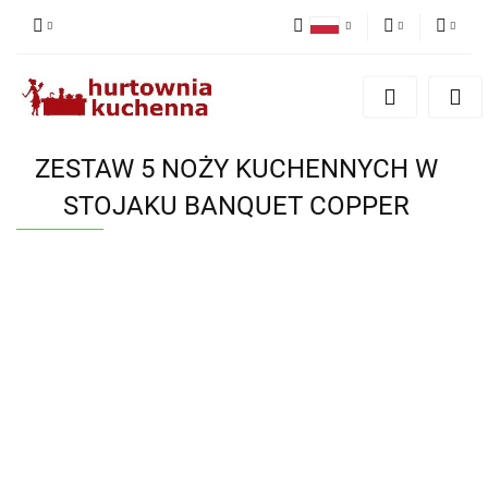
Polski
PLN
Zaloguj się
English
Zarejestruj się
EUR
Dodaj zgłoszenie
ZESTAW 5 NOŻY KUCHENNYCH W
Zgody cookies
STOJAKU BANQUET COPPER