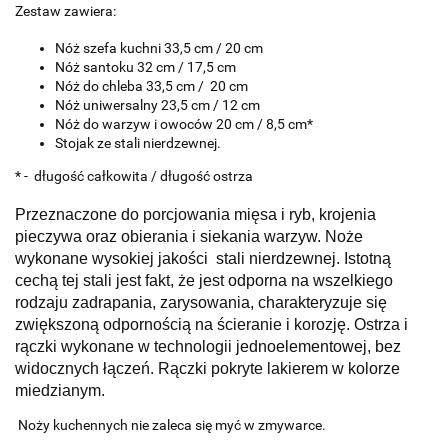
Zestaw zawiera:
Nóż szefa kuchni 33,5 cm / 20 cm
Nóż santoku 32 cm / 17,5 cm
Nóż do chleba 33,5 cm / 20 cm
Nóż uniwersalny 23,5 cm / 12 cm
Nóż do warzyw i owoców 20 cm / 8,5 cm*
Stojak ze stali nierdzewnej.
* - długość całkowita / długość ostrza
Przeznaczone do porcjowania mięsa i ryb, krojenia
pieczywa oraz obierania i siekania warzyw. Noże
wykonane wysokiej jakości stali nierdzewnej. Istotną
cechą tej stali jest fakt, że jest odporna na wszelkiego
rodzaju zadrapania, zarysowania, charakteryzuje się
zwiększoną odpornością na ścieranie i korozję. Ostrza i
rączki wykonane w technologii jednoelementowej, bez
widocznych łączeń. Rączki pokryte lakierem w kolorze
miedzianym.
Noży kuchennych nie zaleca się myć w zmywarce.