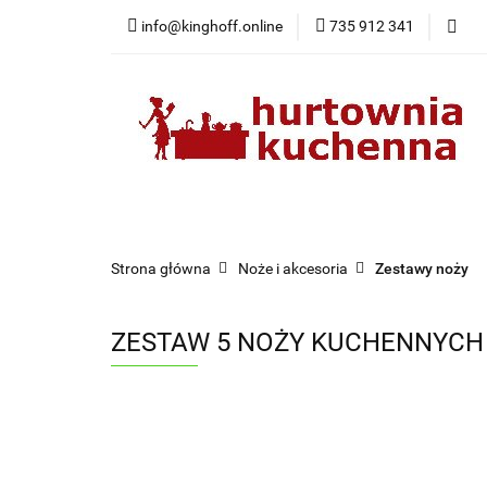
info@kinghoff.online
735 912 341
Kategorie
Kategorie
Nowości
Bestsellery
Pr
Strona główna
Noże i akcesoria
Zestawy noży
ZESTAW 5 NOŻY KUCHENNYCH 