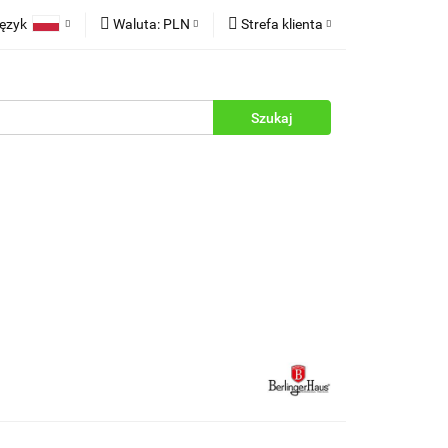
ęzyk
Waluta:
PLN
Strefa klienta
rukcje
Polski
PLN
Zaloguj się
English
EUR
Zarejestruj się
Dodaj zgłoszenie
Zgody cookies