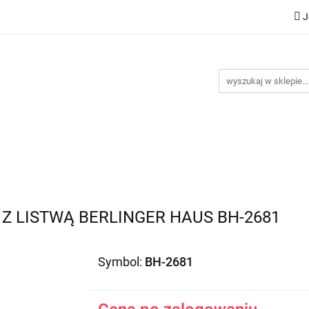
J
Nowości
Bestsellery
Promocje
Kontakt
Inst
omocje
Kontakt
Instrukcje
Z LISTWĄ BERLINGER HAUS BH-2681
Symbol:
BH-2681