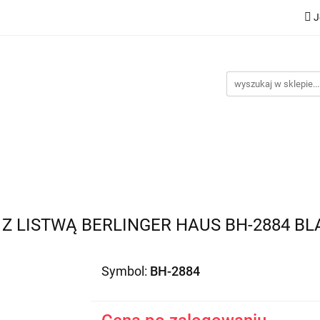
J
Nowości
Bestsellery
Promocje
Kontakt
Inst
omocje
Kontakt
Instrukcje
Z LISTWĄ BERLINGER HAUS BH-2884 BL
Symbol:
BH-2884