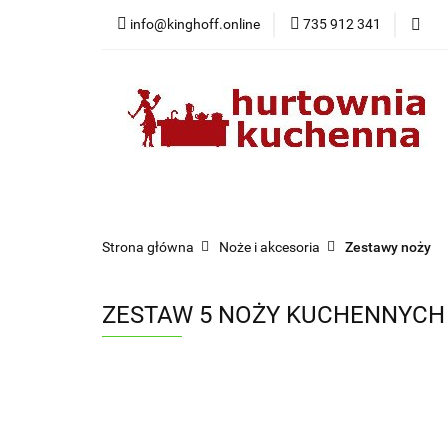
info@kinghoff.online
735 912 341
Kategorie
Kategorie
Nowości
Bestsellery
Pr
Strona główna
Noże i akcesoria
Zestawy noży
ZESTAW 5 NOŻY KUCHENNYCH 