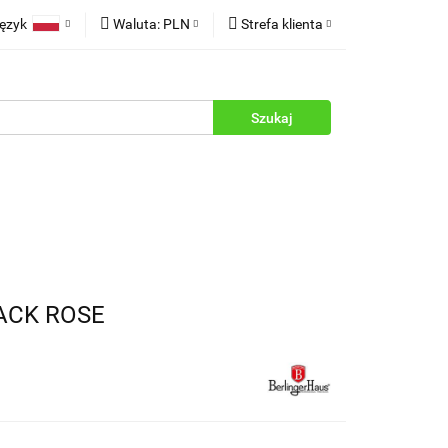
ęzyk
Waluta:
PLN
Strefa klienta
rukcje
Polski
PLN
Zaloguj się
English
EUR
Zarejestruj się
Dodaj zgłoszenie
Zgody cookies
ACK ROSE