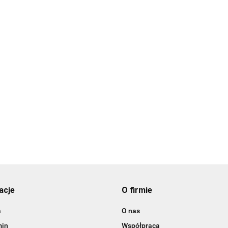
ALPENBURG
acje
O firmie
BBQ
a
O nas
min
Współpraca