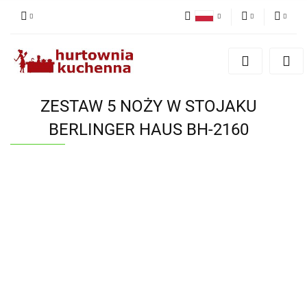
Polski
PLN
Zaloguj się
English
Zarejestruj się
EUR
Dodaj zgłoszenie
ZESTAW 5 NOŻY W STOJAKU
Zgody cookies
BERLINGER HAUS BH-2160