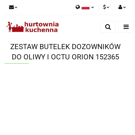
Polski
PLN
Zaloguj się
English
Zarejestruj się
EUR
Dodaj zgłoszenie
ZESTAW BUTELEK DOZOWNIKÓW
Zgody cookies
DO OLIWY I OCTU ORION 152365