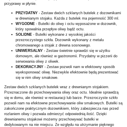
przyprawy w płynie.
PRZYDATNY
- Zestaw dwóch szklanych butelek z dozownikami
w drewnianym stojaku. Każda z butelek ma pojemność 300 ml.
WYGODNE
- Butelki do oliwy i octu wyposażone w dozownik,
który spowalnia przepływ oliwy bądź octu.
SOLIDNE
- Butelki wykonane z wysokiej jakości
przezroczystego szkła. Dozownik wykonany z metalu
chromowanego a stojak z drewna sosnowego.
UNIWERSALNY
- Zestaw świetnie sprawdzi się w użytku
domowym, ale również w gastronomii. Przydatny w pizzerii do
serwowania oliwy z oliwek.
DEKORACYJNY
- Zestaw pozwoli nam w efektowny sposób
wyeksponować oliwę. Niezwykle efektownie będą prezentować
się w nim oliwy smakowe.
Zestaw dwóch szklanych butelek wraz z drewnianym stojakiem.
Przeznaczone do przechowywania oliwy oraz octu. Idealnie sprawdzą
się w domu, ale również w restauracji lub barze. Przezroczyste szkło
pozwoli nam na efektowne przechowywanie oliw smakowych. Butelki są
zakończone praktycznym dozownikiem, który zabezpiecza nas przed
rozlaniem oliwy i pozwala odmierzyć odpowiednią ilość. Dzięki
drewnianemu stojakowi możemy przechowywać butelki w
dedykowanym na nie miejscu. Ze względu na utrzymanie pięknego