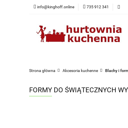
info@kinghoff.online
735 912 341
Kategorie
Kategorie
Nowości
Bestsellery
Pr
Strona główna
Akcesoria kuchenne
Blachy i for
FORMY DO ŚWIĄTECZNYCH WYP