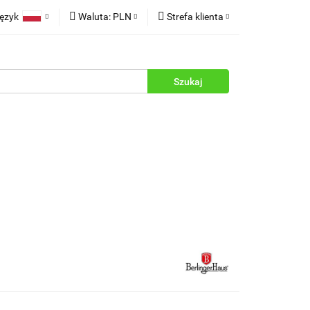
ęzyk
Waluta:
PLN
Strefa klienta
rukcje
Polski
PLN
Zaloguj się
English
EUR
Zarejestruj się
Dodaj zgłoszenie
Zgody cookies