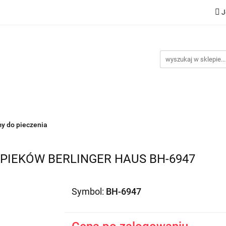
J
Nowości
Bestsellery
Promocje
Kontakt
Inst
omocje
Kontakt
Instrukcje
my do pieczenia
IEKÓW BERLINGER HAUS BH-6947
Symbol:
BH-6947