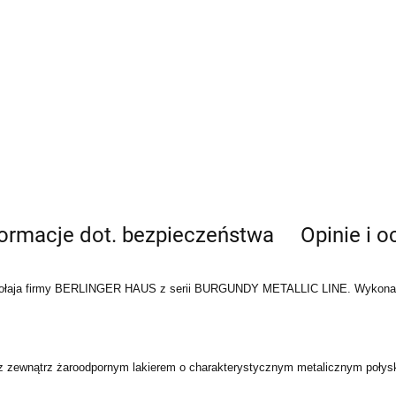
formacje dot. bezpieczeństwa
Opinie i o
ikołaja firmy BERLINGER HAUS z serii BURGUNDY METALLIC LINE. Wykonane z
 z zewnątrz żaroodpornym lakierem o charakterystycznym metalicznym połys