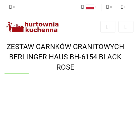
Polski
PLN
Zaloguj się
English
Zarejestruj się
EUR
Dodaj zgłoszenie
ZESTAW GARNKÓW GRANITOWYCH
Zgody cookies
BERLINGER HAUS BH-6154 BLACK
ROSE