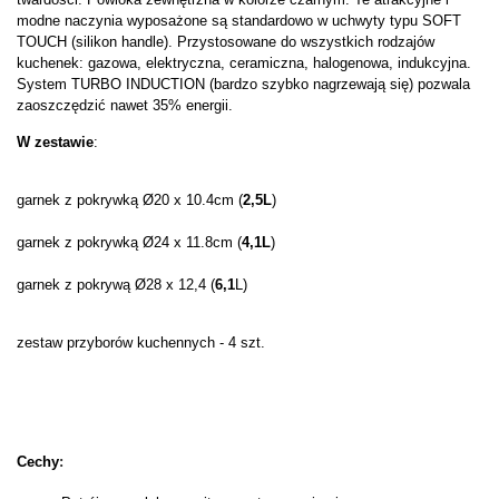
modne naczynia wyposażone są standardowo w uchwyty typu SOFT
TOUCH (silikon handle). Przystosowane do wszystkich rodzajów
kuchenek: gazowa, elektryczna, ceramiczna, halogenowa, indukcyjna.
System TURBO INDUCTION (bardzo szybko nagrzewają się) pozwala
zaoszczędzić nawet 35% energii.
W zestawie
:
garnek z pokrywką Ø20 x 10.4cm (
2,5L
)
garnek z pokrywką Ø24 x 11.8cm (
4,1L
)
garnek z pokrywą
Ø28 x 12,4 (
6,1
L)
zestaw przyborów kuchennych - 4 szt.
Cechy
: