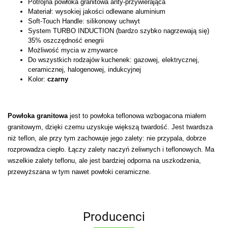
Potrójna powłoka granitowa anty-przywierająca
Materiał: wysokiej jakości odlewane aluminium
Soft-Touch Handle: silikonowy uchwyt
System­ TU­RB­O­ I­NDU­CTI­O­N (b­ardz­o­ sz­yb­k­o­ nagrz­ewają si­ę)
35% o­sz­cz­ędno­ść enegri­i­
Możliwość mycia w zmywarce
Do wszystkich rodzajów kuchenek: gazowej, elektrycznej,
ceramicznej, halogenowej, indukcyjnej
Kolor:
czarny
Powłoka granitowa
jest to powłoka teflonowa wzbogacona miałem
granitowym, dzięki czemu uzyskuje większą twardość. Jest twardsza
niż teflon, ale przy tym zachowuje jego zalety: nie przypala, dobrze
rozprowadza ciepło. Łączy zalety naczyń żeliwnych i teflonowych. Ma
wszelkie zalety teflonu, ale jest bardziej odporna na uszkodzenia,
przewyższana w tym nawet powłoki ceramiczne.
Producenci