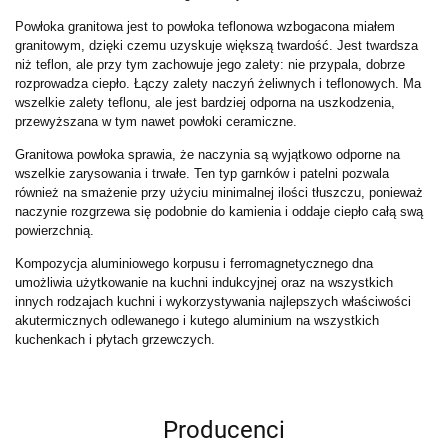
Powłoka granitowa jest to powłoka teflonowa wzbogacona miałem
granitowym, dzięki czemu uzyskuje większą twardość. Jest twardsza
niż teflon, ale przy tym zachowuje jego zalety: nie przypala, dobrze
rozprowadza ciepło. Łączy zalety naczyń żeliwnych i teflonowych. Ma
wszelkie zalety teflonu, ale jest bardziej odporna na uszkodzenia,
przewyższana w tym nawet powłoki ceramiczne.
Granitowa powłoka sprawia, że naczynia są wyjątkowo odporne na
wszelkie zarysowania i trwałe. Ten typ garnków i patelni pozwala
również na smażenie przy użyciu minimalnej ilości tłuszczu, ponieważ
naczynie rozgrzewa się podobnie do kamienia i oddaje ciepło całą swą
powierzchnią.
Kompozycja aluminiowego korpusu i ferromagnetycznego dna
umożliwia użytkowanie na kuchni indukcyjnej oraz na wszystkich
innych rodzajach kuchni i wykorzystywania najlepszych właściwości
akutermicznych odlewanego i kutego aluminium na wszystkich
kuchenkach i płytach grzewczych.
Producenci