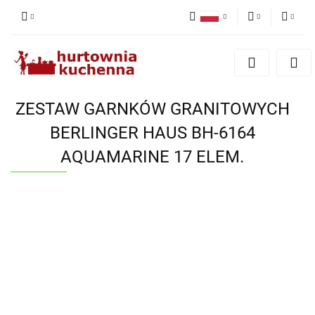
Polski
PLN
Zaloguj się
English
Zarejestruj się
EUR
Dodaj zgłoszenie
ZESTAW GARNKÓW GRANITOWYCH
Zgody cookies
BERLINGER HAUS BH-6164
AQUAMARINE 17 ELEM.