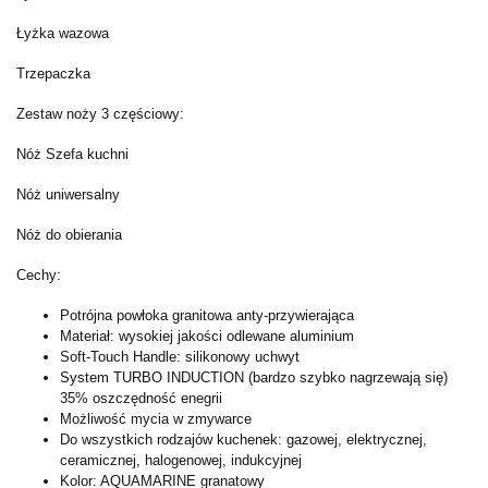
Łyżka wazowa
Trzepaczka
Zestaw noży 3 częściowy:
Nóż Szefa kuchni
Nóż uniwersalny
Nóż do obierania
Cechy:
Potrójna powłoka granitowa anty-przywierająca
Materiał: wysokiej jakości odlewane aluminium
Soft-Touch Handle: silikonowy uchwyt
System­ TU­RB­O­ I­NDU­CTI­O­N (b­ardz­o­ sz­yb­k­o­ nagrz­ewają si­ę)
35% o­sz­cz­ędno­ść enegri­i­
Możliwość mycia w zmywarce
Do wszystkich rodzajów kuchenek: gazowej, elektrycznej,
ceramicznej, halogenowej, indukcyjnej
Kolor: AQUAMARINE granatowy