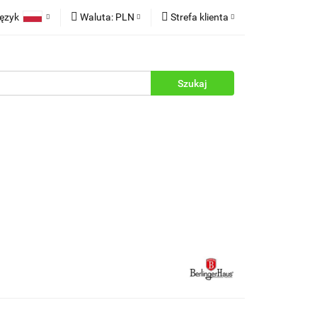
ęzyk
Waluta:
PLN
Strefa klienta
rukcje
Polski
PLN
Zaloguj się
English
EUR
Zarejestruj się
Dodaj zgłoszenie
Zgody cookies