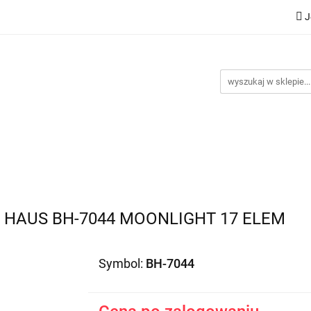
J
Nowości
Bestsellery
Promocje
Kontakt
Inst
omocje
Kontakt
Instrukcje
HAUS BH-7044 MOONLIGHT 17 ELEM
Symbol:
BH-7044