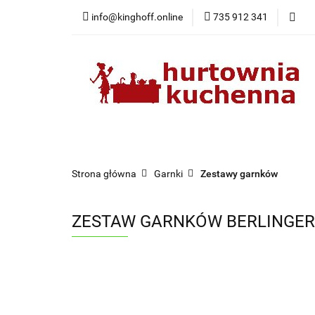
info@kinghoff.online
735 912 341
Kategorie
Kategorie
Nowości
Bestsellery
Pr
Strona główna
Garnki
Zestawy garnków
ZESTAW GARNKÓW BERLINGER 