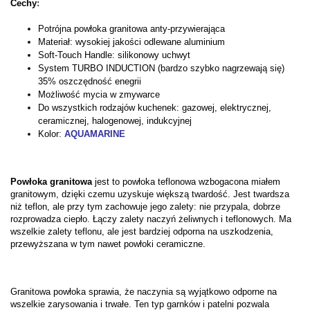
Cechy
:
Potrójna powłoka granitowa anty-przywierająca
Materiał: wysokiej jakości odlewane aluminium
Soft-Touch Handle: silikonowy uchwyt
System­ TU­RB­O­ I­NDU­CTI­O­N (b­ardz­o­ sz­yb­k­o­ nagrz­ewają si­ę)
35% o­sz­cz­ędno­ść enegri­i­
Możliwość mycia w zmywarce
Do wszystkich rodzajów kuchenek: gazowej, elektrycznej,
ceramicznej, halogenowej, indukcyjnej
Kolor:
AQUAMARINE
Powłoka granitowa
jest to powłoka teflonowa wzbogacona miałem
granitowym, dzięki czemu uzyskuje większą twardość. Jest twardsza
niż teflon, ale przy tym zachowuje jego zalety: nie przypala, dobrze
rozprowadza ciepło. Łączy zalety naczyń żeliwnych i teflonowych. Ma
wszelkie zalety teflonu, ale jest bardziej odporna na uszkodzenia,
przewyższana w tym nawet powłoki ceramiczne.
Granitowa powłoka sprawia, że naczynia są wyjątkowo odporne na
wszelkie zarysowania i trwałe. Ten typ garnków i patelni pozwala