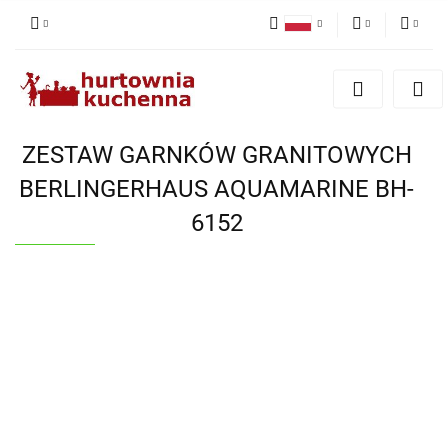
Polski
PLN
Zaloguj się
English
Zarejestruj się
EUR
Dodaj zgłoszenie
ZESTAW GARNKÓW GRANITOWYCH
Zgody cookies
BERLINGERHAUS AQUAMARINE BH-
6152