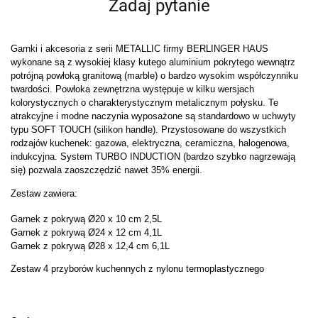
Zadaj pytanie
Garnki i akcesoria z serii METALLIC firmy BERLINGER HAUS
wykonane są z wysokiej klasy kutego aluminium pokrytego wewnątrz
potrójną powłoką granitową (marble) o bardzo wysokim współczynniku
twardości. Powłoka zewnętrzna występuje w kilku wersjach
kolorystycznych o charakterystycznym metalicznym połysku. Te
atrakcyjne i modne naczynia wyposażone są standardowo w uchwyty
typu SOFT TOUCH (silikon handle). Przystosowane do wszystkich
rodzajów kuchenek: gazowa, elektryczna, ceramiczna, halogenowa,
indukcyjna. System TURBO INDUCTION (bardzo szybko nagrzewają
się) pozwala zaoszczędzić nawet 35% energii.
Zestaw zawiera:
Garnek z pokrywą Ø20 x 10 cm 2,5L
Garnek z pokrywą Ø24 x 12 cm 4,1L
Garnek z pokrywą Ø28 x 12,4 cm 6,1L
Zestaw 4 przyborów kuchennych z nylonu termoplastycznego