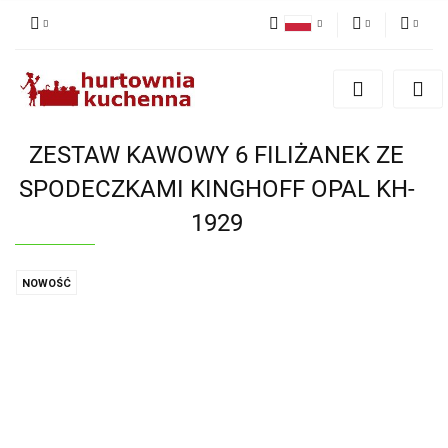
Polski
PLN
Zaloguj się
English
Zarejestruj się
EUR
Dodaj zgłoszenie
ZESTAW KAWOWY 6 FILIŻANEK ZE
Zgody cookies
SPODECZKAMI KINGHOFF OPAL KH-
1929
NOWOŚĆ