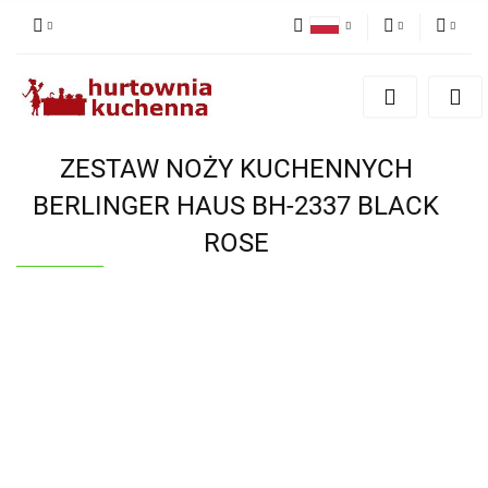
Polski
PLN
Zaloguj się
English
Zarejestruj się
EUR
Dodaj zgłoszenie
ZESTAW NOŻY KUCHENNYCH
Zgody cookies
BERLINGER HAUS BH-2337 BLACK
ROSE