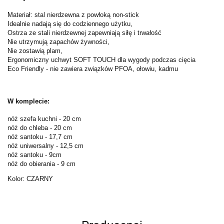
Materiał: stal nierdzewna z powłoką non-stick
Idealnie nadają się do codziennego użytku,
Ostrza ze stali nierdzewnej zapewniają siłę i trwałość
Nie utrzymują zapachów żywności,
Nie zostawią plam,
Ergonomiczny uchwyt SOFT TOUCH dla wygody podczas cięcia
Eco Friendly - nie zawiera związków PFOA, ołowiu, kadmu
W komplecie:
nóż szefa kuchni - 20 cm
nóż do chleba - 20 cm
nóż santoku - 17,7 cm
nóż uniwersalny - 12,5 cm
nóż santoku - 9cm
nóż do obierania - 9 cm
Kolor: CZARNY