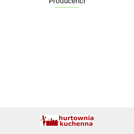
Producenci
ALPENBURG
BBQ