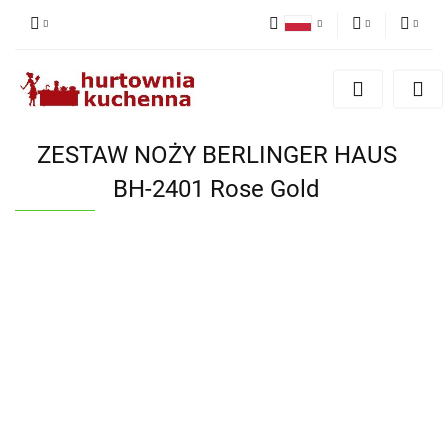
Polski
PLN
Zaloguj się
English
Zarejestruj się
EUR
Dodaj zgłoszenie
ZESTAW NOŻY BERLINGER HAUS
Zgody cookies
BH-2401 Rose Gold