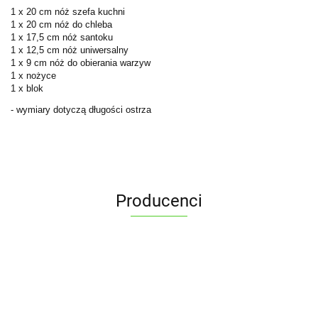
1 x 20 cm nóż szefa kuchni
1 x 20 cm nóż do chleba
1 x 17,5 cm nóż santoku
1 x 12,5 cm nóż uniwersalny
1 x 9 cm nóż do obierania warzyw
1 x nożyce
1 x blok
- wymiary dotyczą długości ostrza
Producenci
ALPENBURG